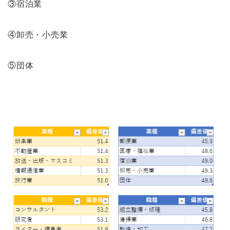
③宿泊業
④卸売・小売業
⑤団体