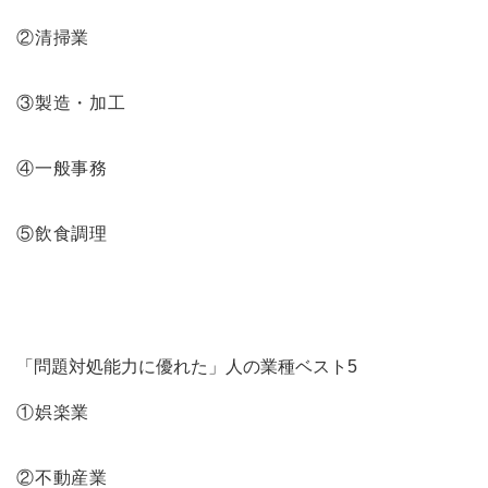
②清掃業
③製造・加工
④一般事務
⑤飲食調理
「問題対処能力に優れた」人の業種ベスト5
①娯楽業
②不動産業