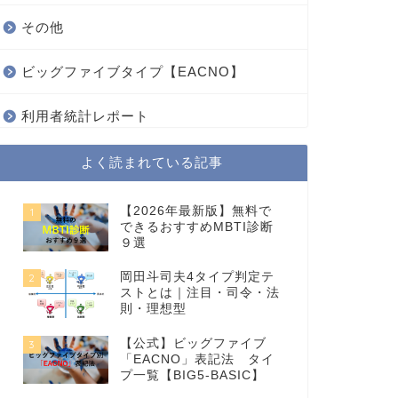
その他
ビッグファイブタイプ【EACNO】
利用者統計レポート
よく読まれている記事
【2026年最新版】無料で
1
できるおすすめMBTI診断
９選
岡田斗司夫4タイプ判定テ
2
ストとは｜注目・司令・法
則・理想型
【公式】ビッグファイブ
3
「EACNO」表記法 タイ
プ一覧【BIG5-BASIC】