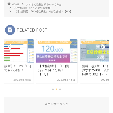
HOME
おすすめ性格診断をやってみた
EQ性格診断（こころの知能指数）
【性格診断】『EQ適性検査』で自己分析！【EQ】
RELATED POST
性格診断（こころの知能指数）
EQ性格診断（こころの知能指数）
EQ性格診断（こころの知能指数
性格診断】SEIの『EQ
【性格診断】『EQ測
無料EQ診断・EQテ
査』で自己分析！
定』で自己分析！
おすすめ3選｜質問
EQ】
【EQ】
特徴で比較【2026...
2022年6月8日
2022年6月8日
2023年2
スポンサーリンク