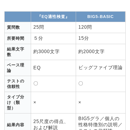
『EQ適性検査』
BIG5-BASIC
25問
120問
質問数
５分
15分
所要時間
結果文字
約3000文字
約2000文字
数
ベース理
ビッグファイブ理論
EQ
論
テストの
〇
〇
信頼性
タイプ分
×
×
け（類
型）
BIG5グラ／個人の
25尺度の得点、
性格特徴別の説明／
結果内容
および解説