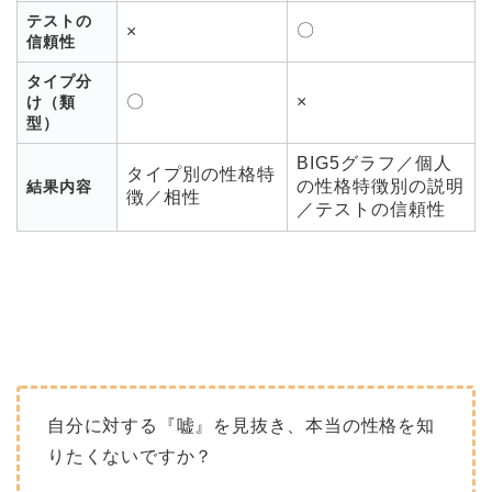
テストの
〇
×
信頼性
タイプ分
〇
×
け（類
型）
BIG5グラフ／個人
タイプ別の性格特
の性格特徴別の説明
結果内容
徴／相性
／テストの信頼性
自分に対する『嘘』を見抜き、本当の性格を知
りたくないですか？