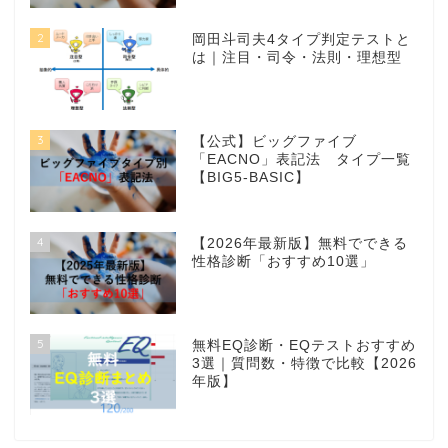
2
岡田斗司夫4タイプ判定テストと
は｜注目・司令・法則・理想型
3
【公式】ビッグファイブ
「EACNO」表記法 タイプ一覧
【BIG5-BASIC】
4
【2026年最新版】無料でできる
性格診断「おすすめ10選」
5
無料EQ診断・EQテストおすすめ
3選｜質問数・特徴で比較【2026
年版】