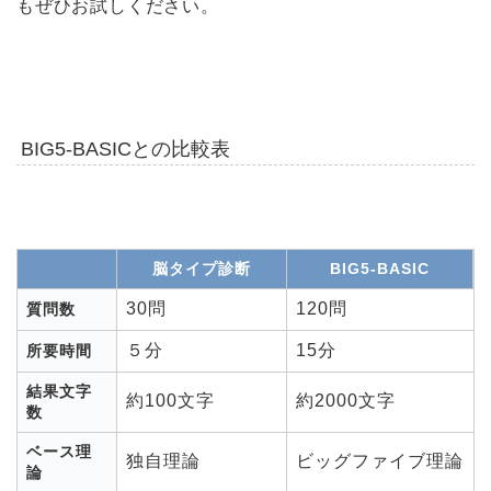
もぜひお試しください。
BIG5-BASICとの比較表
脳タイプ診断
BIG5-BASIC
30問
120問
質問数
５分
15分
所要時間
結果文字
約100文字
約2000文字
数
ベース理
独自理論
ビッグファイブ理論
論