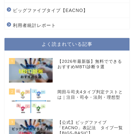
ビッグファイブタイプ【EACNO】
利用者統計レポート
よく読まれている記事
1
【2026年最新版】無料でできる
おすすめMBTI診断９選
2
岡田斗司夫4タイプ判定テストと
は｜注目・司令・法則・理想型
3
【公式】ビッグファイブ
「EACNO」表記法 タイプ一覧
【BIG5-BASIC】